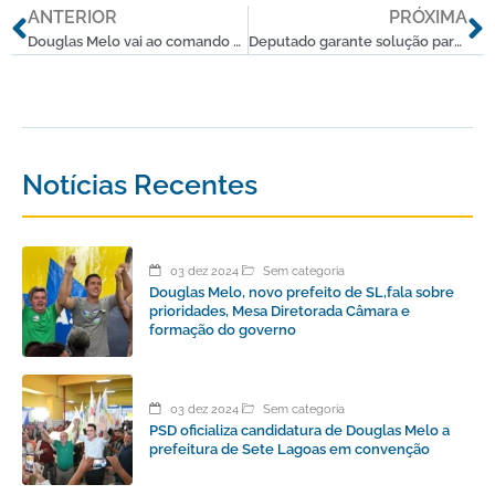
Anterior
P
ANTERIOR
PRÓXIMA
Douglas Melo vai ao comando da Polícia Civil cobrar agilidade na investigação de jovem setelagoano morto em boate
Deputado garante solução para abastecimento de água em bairros de Caetanópolis
Notícias Recentes
03 dez 2024
Sem categoria
Douglas Melo, novo prefeito de SL,fala sobre
prioridades, Mesa Diretorada Câmara e
formação do governo
03 dez 2024
Sem categoria
PSD oficializa candidatura de Douglas Melo a
prefeitura de Sete Lagoas em convenção