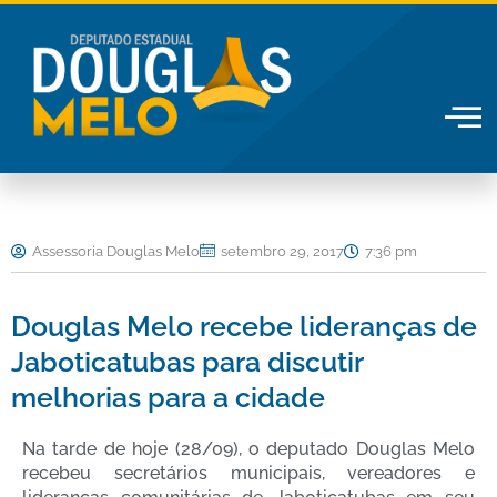
Ir
para
o
conteúdo
Assessoria Douglas Melo
setembro 29, 2017
7:36 pm
Douglas Melo recebe lideranças de
Jaboticatubas para discutir
melhorias para a cidade
Na tarde de hoje (28/09), o deputado Douglas Melo
recebeu secretários municipais, vereadores e