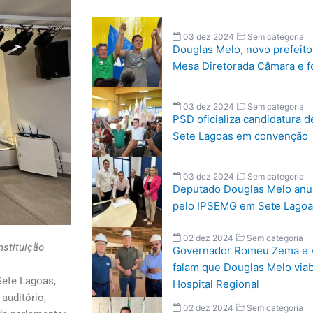
03 dez 2024
Sem categoria
Douglas Melo, novo prefeito 
Mesa Diretorada Câmara e 
03 dez 2024
Sem categoria
PSD oficializa candidatura d
Sete Lagoas em convenção
03 dez 2024
Sem categoria
Deputado Douglas Melo anun
pelo IPSEMG em Sete Lagoa
02 dez 2024
Sem categoria
nstituição
Governador Romeu Zema e v
falam que Douglas Melo viabi
Sete Lagoas,
Hospital Regional
 auditório,
02 dez 2024
Sem categoria