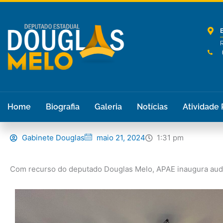
Ir
para
o
conteúdo
R
Home
Biografia
Galeria
Notícias
Atividade
Gabinete Douglas
maio 21, 2024
1:31 pm
Com recurso do deputado Douglas Melo, APAE inaugura aud