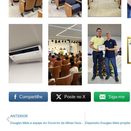
Compartilhe
Poste no X
Siga-me
Anterior
ANTERIOR
Douglas Melo e equipe do Governo de Minas fazem vistoria em segunda fase das obras do Hospital Regional