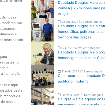
nda parlamentar
Deputado Douglas Melo con
Zema R$ 75 milhões para pa
Araçaí
E da nossa
02 dez 2024
Sem categoria
o moderno, vai
Deputado Douglas Melo ent
 apaeanos,
hemodiálise, poltronas e ca
stinamos a
Senhora das Graças
os seus papais
17 jun 2024
Sem categoria
Deputado Douglas Melo pro
 para
homenagem ao locutor Guar
ra custear o
todo o
21 maio 2024
Sem categoria
a instituição.
Com recurso do deputado D
auditório moderno
ios que aqui
sistidos desta
20 maio 2024
Sem categoria
ue atender os
Douglas Melo e equipe do G
s do nosso
em segunda fase das obras 