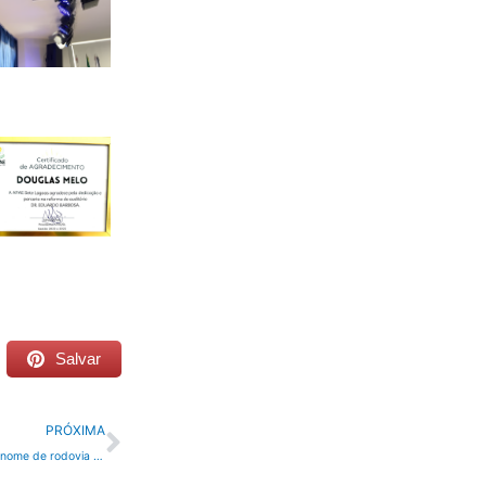
Salvar
Próximo
PRÓXIMA
Deputado Douglas Melo propõe nome de rodovia em homenagem ao locutor Guará