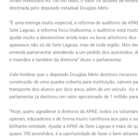
foram investidos R$ 150 mil reais, o valor foi através de eme
destinada pelo deputado estadual Douglas Melo.
“É uma entrega muito especial, a reforma do auditório da APA
Sete Lagoas, a reforma ficou lindíssima, o auditório está muit
ajudar muito a desenvolver ainda mais os bons artísticos dos
apaeanos não só de Sete Lagoas, mas de toda região. Nós de
emenda parlamentar atendendo a um pedido dos assistidos, d
e mamães e também da diretoria” disse o parlamentar.
Vale lembrar que o deputado Douglas Melo destinou recursos
construção de uma quadra coberta para instituição, valores pa
transporte dos alunos por dois anos, além de um veículo. Ao 
parlamentar já destinou um valor aproximado de 1 milhão para 
“Hoje, quero agradecer à diretoria da APAE, todos os voluntár
operam, educadores e de forma muito carinhosa aos pais e as
brilhante entidade. Ajudar a APAE de Sete Lagoas é mais do q
quase 700 assistidos, é a oportunidade de fazer o bem atravé