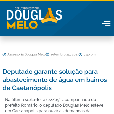
Ir
para
o
conteúdo
Assessoria Douglas Melo
setembro 29, 2017
7:40 pm
Deputado garante solução para
abastecimento de água em bairros
de Caetanópolis
Na última sexta-feira (22/09), acompanhado do
prefeito Romário, o deputado Douglas Melo esteve
em Caetanópolis para ouvir as demandas da