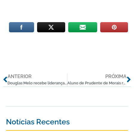
Anterior
P
ANTERIOR
PRÓXIMA
Douglas Melo recebe lideranças de Jaboticatubas para discutir melhorias para a cidade
Aluno de Prudente de Morais representa Brasil em feira científica na África do Sul
Notícias Recentes