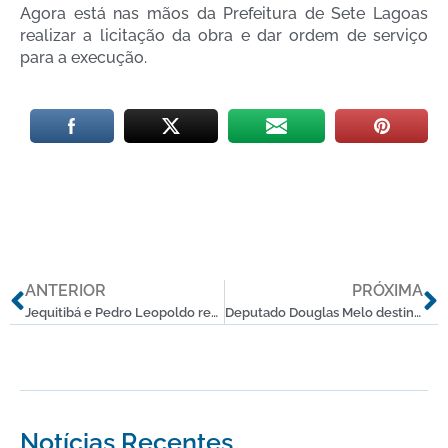
Agora está nas mãos da Prefeitura de Sete Lagoas
realizar a licitação da obra e dar ordem de serviço
para a execução.
Anterior
P
ANTERIOR
PRÓXIMA
Jequitibá e Pedro Leopoldo recebem veículos para o SUS
Deputado Douglas Melo destina R$ 1 milhão em emendas parlamentares para construção da 19ª Cia Ind. de Policiamento Especializado
Notícias Recentes