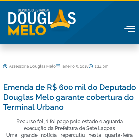
Ir
para
o
conteúdo
Assessoria Douglas Melo
janeiro 5, 2018
1:24 pm
Emenda de R$ 600 mil do Deputado
Douglas Melo garante cobertura do
Terminal Urbano
Recurso foi já foi pago pelo estado e aguarda
execução da Prefeitura de Sete Lagoas
Uma grande notícia repercutiu nesta quarta-feira