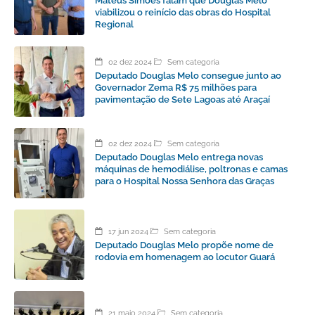
Mateus Simões falam que Douglas Melo
viabilizou o reinício das obras do Hospital
Regional
02 dez 2024
Sem categoria
Deputado Douglas Melo consegue junto ao
Governador Zema R$ 75 milhões para
pavimentação de Sete Lagoas até Araçaí
02 dez 2024
Sem categoria
Deputado Douglas Melo entrega novas
máquinas de hemodiálise, poltronas e camas
para o Hospital Nossa Senhora das Graças
17 jun 2024
Sem categoria
Deputado Douglas Melo propõe nome de
rodovia em homenagem ao locutor Guará
21 maio 2024
Sem categoria