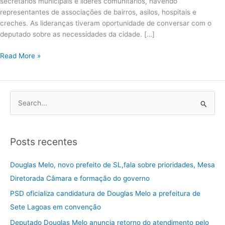
secretários municipais e líderes comunitários, havendo
representantes de associações de bairros, asilos, hospitais e
creches. As lideranças tiveram oportunidade de conversar com o
deputado sobre as necessidades da cidade. […]
Read More »
P
e
s
Posts recentes
q
u
Douglas Melo, novo prefeito de SL,fala sobre prioridades, Mesa
i
Diretorada Câmara e formação do governo
s
PSD oficializa candidatura de Douglas Melo a prefeitura de
a
Sete Lagoas em convenção
r
Deputado Douglas Melo anuncia retorno do atendimento pelo