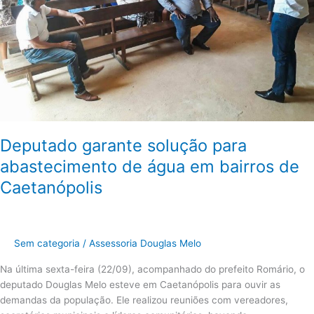
água
em
bairros
de
Caetanópolis
Deputado garante solução para
abastecimento de água em bairros de
Caetanópolis
Sem categoria
/
Assessoria Douglas Melo
Na última sexta-feira (22/09), acompanhado do prefeito Romário, o
deputado Douglas Melo esteve em Caetanópolis para ouvir as
demandas da população. Ele realizou reuniões com vereadores,