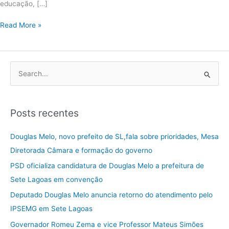
educação, […]
Read More »
P
e
s
Posts recentes
q
u
Douglas Melo, novo prefeito de SL,fala sobre prioridades, Mesa
i
Diretorada Câmara e formação do governo
s
PSD oficializa candidatura de Douglas Melo a prefeitura de
a
Sete Lagoas em convenção
r
Deputado Douglas Melo anuncia retorno do atendimento pelo
p
IPSEMG em Sete Lagoas
o
Governador Romeu Zema e vice Professor Mateus Simões
r