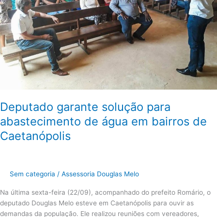
água
em
bairros
de
Caetanópolis
Deputado garante solução para
abastecimento de água em bairros de
Caetanópolis
Sem categoria
/
Assessoria Douglas Melo
Na última sexta-feira (22/09), acompanhado do prefeito Romário, o
deputado Douglas Melo esteve em Caetanópolis para ouvir as
demandas da população. Ele realizou reuniões com vereadores,