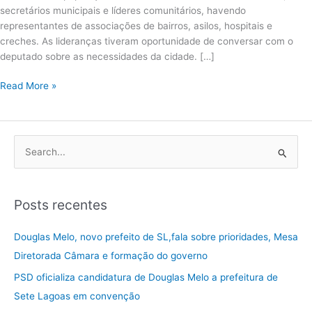
secretários municipais e líderes comunitários, havendo
representantes de associações de bairros, asilos, hospitais e
creches. As lideranças tiveram oportunidade de conversar com o
deputado sobre as necessidades da cidade. […]
Read More »
P
e
s
Posts recentes
q
u
Douglas Melo, novo prefeito de SL,fala sobre prioridades, Mesa
i
Diretorada Câmara e formação do governo
s
PSD oficializa candidatura de Douglas Melo a prefeitura de
a
Sete Lagoas em convenção
r