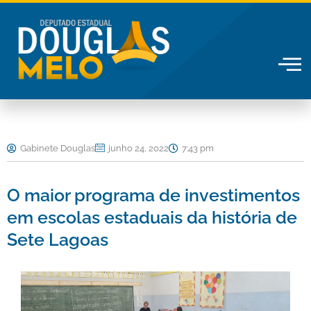
Ir
para
o
conteúdo
Gabinete Douglas
junho 24, 2022
7:43 pm
O maior programa de investimentos
em escolas estaduais da história de
Sete Lagoas