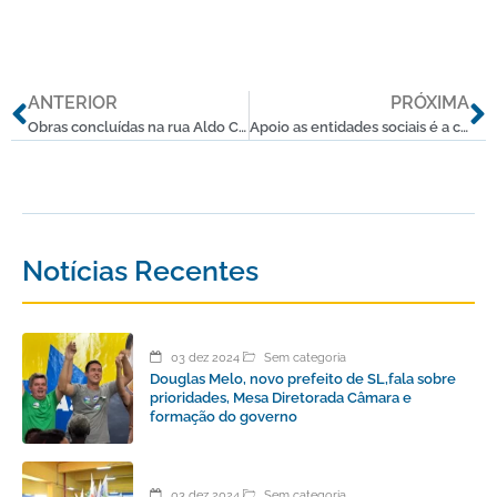
Anterior
P
ANTERIOR
PRÓXIMA
Obras concluídas na rua Aldo Costa
Apoio as entidades sociais é a certeza de cuidar de quem mais precisa
Notícias Recentes
03 dez 2024
Sem categoria
Douglas Melo, novo prefeito de SL,fala sobre
prioridades, Mesa Diretorada Câmara e
formação do governo
03 dez 2024
Sem categoria