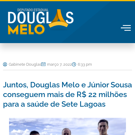
Ir
para
o
conteúdo
Gabinete Douglas
março 7, 2022
6:33 pm
Juntos, Douglas Melo e Júnior Sousa
conseguem mais de R$ 22 milhões
para a saúde de Sete Lagoas