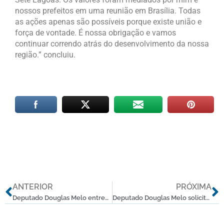
nossos prefeitos em uma reunião em Brasília. Todas
as ações apenas são possíveis porque existe união e
força de vontade. É nossa obrigação e vamos
continuar correndo atrás do desenvolvimento da nossa
região.” concluiu.
Anterior
P
ANTERIOR
PRÓXIMA
Deputado Douglas Melo entrega novo veículo à Prefeitura de Paraopeba
Deputado Douglas Melo solicita intervenção do DEER em estradas da região