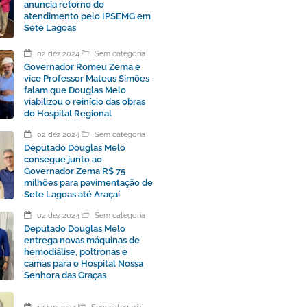
anuncia retorno do
atendimento pelo IPSEMG em
Sete Lagoas
02 dez 2024
Sem categoria
Governador Romeu Zema e
vice Professor Mateus Simões
falam que Douglas Melo
viabilizou o reinício das obras
do Hospital Regional
02 dez 2024
Sem categoria
Deputado Douglas Melo
consegue junto ao
Governador Zema R$ 75
milhões para pavimentação de
Sete Lagoas até Araçaí
02 dez 2024
Sem categoria
Deputado Douglas Melo
entrega novas máquinas de
hemodiálise, poltronas e
camas para o Hospital Nossa
Senhora das Graças