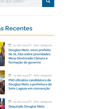
as Recentes
03 dez 2024
Sem categoria
Douglas Melo, novo prefeito
de SL,fala sobre prioridades,
Mesa Diretorada Câmara e
formação do governo
03 dez 2024
Sem categoria
PSD oficializa candidatura de
Douglas Melo a prefeitura de
Sete Lagoas em convenção
03 dez 2024
Sem categoria
Deputado Douglas Melo