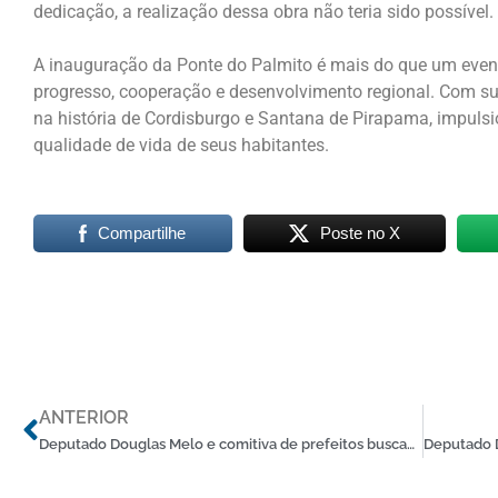
dedicação, a realização dessa obra não teria sido possível.
A inauguração da Ponte do Palmito é mais do que um even
progresso, cooperação e desenvolvimento regional. Com su
na história de Cordisburgo e Santana de Pirapama, impul
qualidade de vida de seus habitantes.
Compartilhe
Poste no X
Anterior
ANTERIOR
Deputado Douglas Melo e comitiva de prefeitos buscam solução para falta de energia junto ao vice-governador