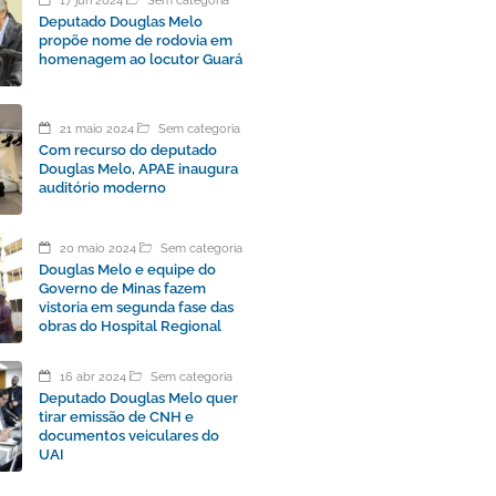
17 jun 2024
Sem categoria
Deputado Douglas Melo
propõe nome de rodovia em
homenagem ao locutor Guará
21 maio 2024
Sem categoria
Com recurso do deputado
Douglas Melo, APAE inaugura
auditório moderno
20 maio 2024
Sem categoria
Douglas Melo e equipe do
Governo de Minas fazem
vistoria em segunda fase das
obras do Hospital Regional
16 abr 2024
Sem categoria
Deputado Douglas Melo quer
tirar emissão de CNH e
documentos veiculares do
UAI