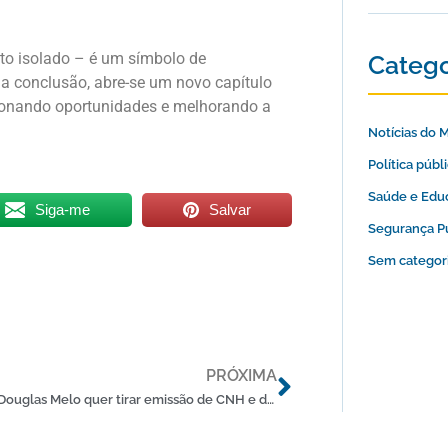
to isolado – é um símbolo de
Catego
a conclusão, abre-se um novo capítulo
sionando oportunidades e melhorando a
Notícias do 
Política públ
Saúde e Edu
Siga-me
Salvar
Segurança P
Sem categor
Próximo
PRÓXIMA
Deputado Douglas Melo quer tirar emissão de CNH e documentos veiculares do UAI