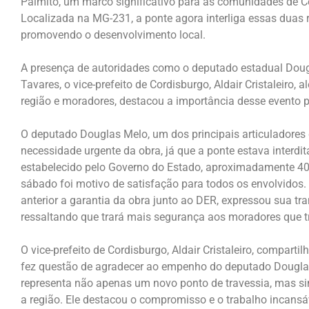
Palmito, um marco significativo para as comunidades de 
Localizada na MG-231, a ponte agora interliga essas duas r
promovendo o desenvolvimento local.
A presença de autoridades como o deputado estadual Dougl
Tavares, o vice-prefeito de Cordisburgo, Aldair Cristaleiro, 
região e moradores, destacou a importância desse evento 
O deputado Douglas Melo, um dos principais articuladores 
necessidade urgente da obra, já que a ponte estava interd
estabelecido pelo Governo do Estado, aproximadamente 40 
sábado foi motivo de satisfação para todos os envolvidos.
anterior a garantia da obra junto ao DER, expressou sua tran
ressaltando que trará mais segurança aos moradores que t
O vice-prefeito de Cordisburgo, Aldair Cristaleiro, compart
fez questão de agradecer ao empenho do deputado Douglas 
representa não apenas um novo ponto de travessia, mas sim
a região. Ele destacou o compromisso e o trabalho incans