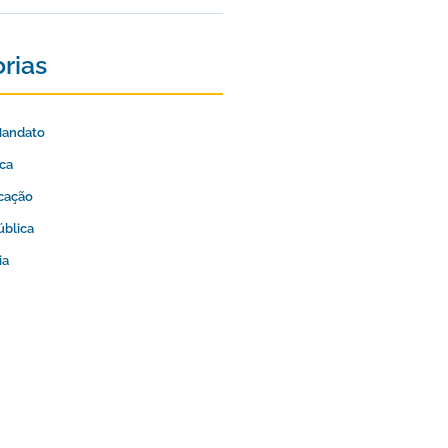
rias
Mandato
ica
cação
ública
ia