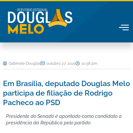
Ir
para
o
conteúdo
Gabinete Douglas
outubro 27, 2021
10:38 pm
Em Brasília, deputado Douglas Melo
participa de filiação de Rodrigo
Pacheco ao PSD
Presidente do Senado é apontado como candidato a
presidência da República pelo partido