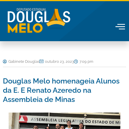
Ir
para
o
conteúdo
Gabinete Douglas
outubro 23, 2023
7:09 pm
Douglas Melo homenageia Alunos
da E. E Renato Azeredo na
Assembleia de Minas