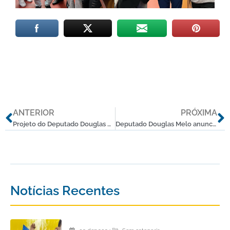
Anterior
P
ANTERIOR
PRÓXIMA
Projeto do Deputado Douglas Melo que cria botão do pânico nas escolas é aprovado em 1 turno na Assembleia Legislativa
Deputado Douglas Melo anuncia Samu Regional para 35 cidades
Notícias Recentes