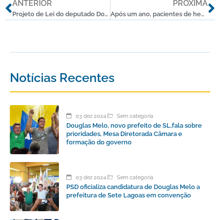
Anterior
P
ANTERIOR
PRÓXIMA
Projeto de Lei do deputado Douglas Melo quer incluir CerveGerais no calendário de eventos turísticos do estado
Após um ano, pacientes de hemodiálise celebram novos equipamentos e conforto no tratamento
Notícias Recentes
03 dez 2024
Sem categoria
Douglas Melo, novo prefeito de SL,fala sobre
prioridades, Mesa Diretorada Câmara e
formação do governo
03 dez 2024
Sem categoria
PSD oficializa candidatura de Douglas Melo a
prefeitura de Sete Lagoas em convenção