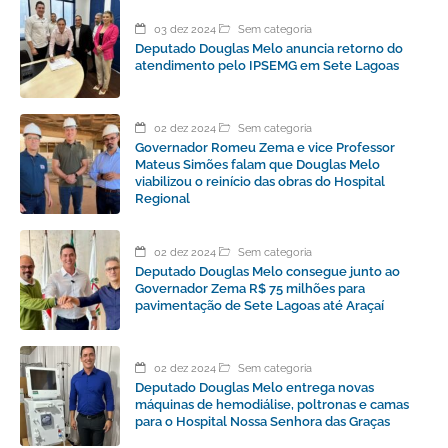
03 dez 2024
Sem categoria
Deputado Douglas Melo anuncia retorno do
atendimento pelo IPSEMG em Sete Lagoas
02 dez 2024
Sem categoria
Governador Romeu Zema e vice Professor
Mateus Simões falam que Douglas Melo
viabilizou o reinício das obras do Hospital
Regional
02 dez 2024
Sem categoria
Deputado Douglas Melo consegue junto ao
Governador Zema R$ 75 milhões para
pavimentação de Sete Lagoas até Araçaí
02 dez 2024
Sem categoria
Deputado Douglas Melo entrega novas
máquinas de hemodiálise, poltronas e camas
para o Hospital Nossa Senhora das Graças