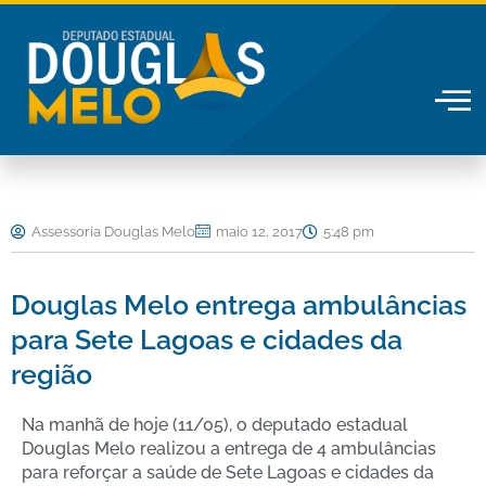
Ir
para
o
conteúdo
Assessoria Douglas Melo
maio 12, 2017
5:48 pm
Douglas Melo entrega ambulâncias
para Sete Lagoas e cidades da
região
Na manhã de hoje (11/05), o deputado estadual
Douglas Melo realizou a entrega de 4 ambulâncias
para reforçar a saúde de Sete Lagoas e cidades da