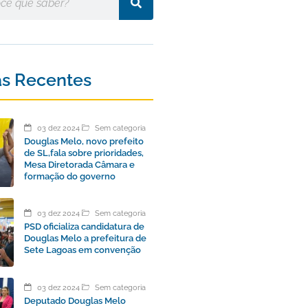
as Recentes
03 dez 2024
Sem categoria
Douglas Melo, novo prefeito
de SL,fala sobre prioridades,
Mesa Diretorada Câmara e
formação do governo
03 dez 2024
Sem categoria
PSD oficializa candidatura de
Douglas Melo a prefeitura de
Sete Lagoas em convenção
03 dez 2024
Sem categoria
Deputado Douglas Melo