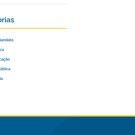
rias
Mandato
ica
cação
ública
ia