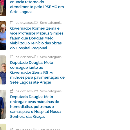
anuncia retorno do
atendimento pelo IPSEMG em
Sete Lagoas
02 dez 2024
Sem categoria
Governador Romeu Zema e
vice Professor Mateus Simões
falam que Douglas Melo
viabilizou o reinício das obras
do Hospital Regional
02 dez 2024
Sem categoria
Deputado Douglas Melo
consegue junto ao
Governador Zema R$ 75
milhões para pavimentação de
Sete Lagoas até Araçaí
02 dez 2024
Sem categoria
Deputado Douglas Melo
entrega novas máquinas de
hemodiálise, poltronas e
camas para o Hospital Nossa
Senhora das Graças