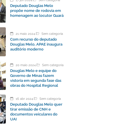
17 jun 2024
Sem categoria
Deputado Douglas Melo
propõe nome de rodovia em
homenagem ao locutor Guará
21 maio 2024
Sem categoria
Com recurso do deputado
Douglas Melo, APAE inaugura
auditório moderno
20 maio 2024
Sem categoria
Douglas Melo e equipe do
Governo de Minas fazem
vistoria em segunda fase das
obras do Hospital Regional
16 abr 2024
Sem categoria
Deputado Douglas Melo quer
tirar emissão de CNH e
documentos veiculares do
UAI