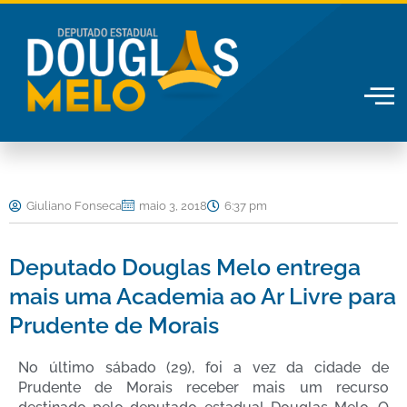
Ir
para
o
conteúdo
Giuliano Fonseca
maio 3, 2018
6:37 pm
Deputado Douglas Melo entrega
mais uma Academia ao Ar Livre para
Prudente de Morais
No último sábado (29), foi a vez da cidade de
Prudente de Morais receber mais um recurso