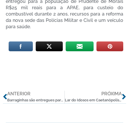
entregou para a população de Prudente de Morais
R$25 mil reais para a APAE, para custeio do
combustível durante 2 anos, recursos para a reforma
da nova sede das Polícias Militar e Civil e um veículo
para saúde.
Anterior
P
ANTERIOR
PRÓXIMA
Barraginhas são entregues para a população de Curralinho e Santana de Pirapama
Lar do Idosos em Caetanópolis é reformado