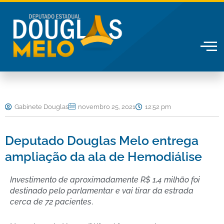
Ir
para
o
conteúdo
Gabinete Douglas
novembro 25, 2021
12:52 pm
Deputado Douglas Melo entrega
ampliação da ala de Hemodiálise
Investimento de aproximadamente R$ 1,4 milhão foi
destinado pelo parlamentar e vai tirar da estrada
cerca de 72 pacientes
.