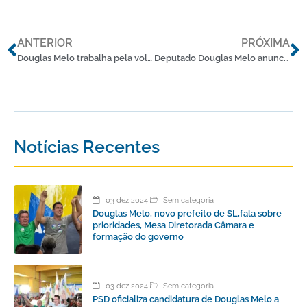
Anterior
P
ANTERIOR
PRÓXIMA
Douglas Melo trabalha pela volta das perícias médicas em Sete Lagoas para profissionais da educação
Deputado Douglas Melo anuncia dois tomógrafos para Sete Lagoas
Notícias Recentes
03 dez 2024
Sem categoria
Douglas Melo, novo prefeito de SL,fala sobre
prioridades, Mesa Diretorada Câmara e
formação do governo
03 dez 2024
Sem categoria
PSD oficializa candidatura de Douglas Melo a