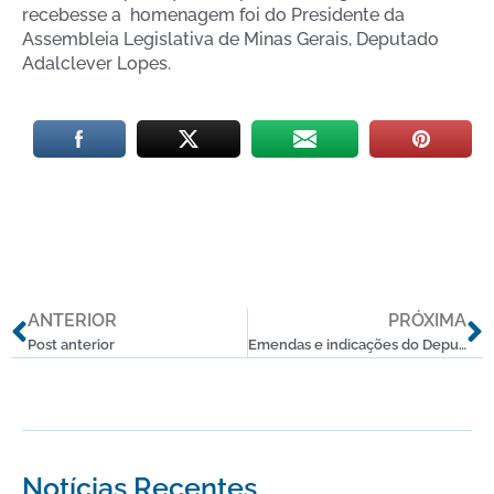
recebesse a homenagem foi do Presidente da
Assembleia Legislativa de Minas Gerais, Deputado
Adalclever Lopes.
Anterior
P
ANTERIOR
PRÓXIMA
Post anterior
Emendas e indicações do Deputado Douglas Melo estão se concretizando
Notícias Recentes