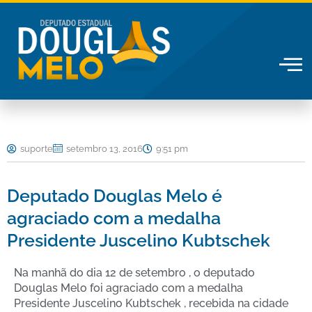
Ir
para
o
conteúdo
suporte
setembro 13, 2016
9:51 pm
Deputado Douglas Melo é
agraciado com a medalha
Presidente Juscelino Kubtschek
Na manhã do dia 12 de setembro , o deputado
Douglas Melo foi agraciado com a medalha
Presidente Juscelino Kubtschek , recebida na cidade