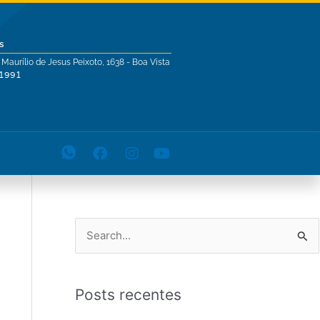
s
 Maurílio de Jesus Peixoto, 1638 - Boa Vista
-1991
P
e
s
Posts recentes
q