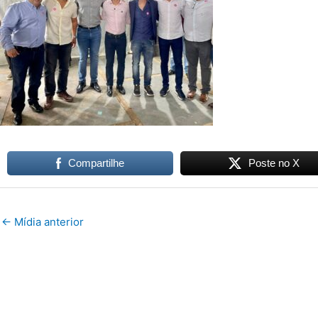
Compartilhe
Poste no X
←
Mídia anterior