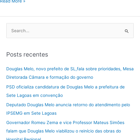
Read More »
P
e
s
Posts recentes
q
u
Douglas Melo, novo prefeito de SL,fala sobre prioridades, Mesa
i
Diretorada Câmara e formação do governo
s
PSD oficializa candidatura de Douglas Melo a prefeitura de
a
Sete Lagoas em convenção
r
Deputado Douglas Melo anuncia retorno do atendimento pelo
p
IPSEMG em Sete Lagoas
o
Governador Romeu Zema e vice Professor Mateus Simões
r
falam que Douglas Melo viabilizou o reinício das obras do
:
Hospital Regional