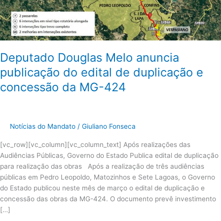
edital
de
duplicação
e
concessão
Deputado Douglas Melo anuncia
da
MG-
publicação do edital de duplicação e
424
concessão da MG-424
Notícias do Mandato
/
Giuliano Fonseca
[vc_row][vc_column][vc_column_text] Após realizações das
Audiências Públicas, Governo do Estado Publica edital de duplicação
para realização das obras Após a realização de três audiências
públicas em Pedro Leopoldo, Matozinhos e Sete Lagoas, o Governo
do Estado publicou neste mês de março o edital de duplicação e
concessão das obras da MG-424. O documento prevê investimento
[…]