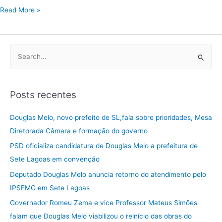
Read More »
P
e
s
Posts recentes
q
u
Douglas Melo, novo prefeito de SL,fala sobre prioridades, Mesa
i
Diretorada Câmara e formação do governo
s
PSD oficializa candidatura de Douglas Melo a prefeitura de
a
Sete Lagoas em convenção
r
Deputado Douglas Melo anuncia retorno do atendimento pelo
p
IPSEMG em Sete Lagoas
o
Governador Romeu Zema e vice Professor Mateus Simões
r
falam que Douglas Melo viabilizou o reinício das obras do
: