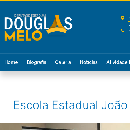
Ir
para
o
conteúdo
R
Home
Biografia
Galeria
Notícias
Atividade
Escola Estadual João
Escola