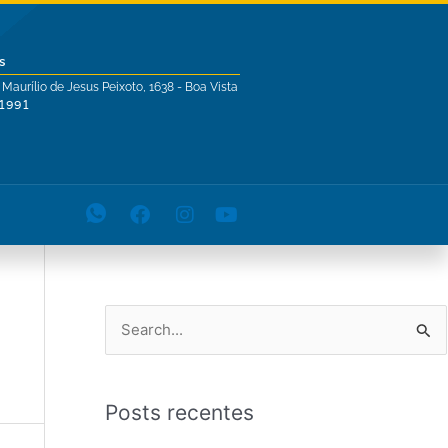
s
 Maurílio de Jesus Peixoto, 1638 - Boa Vista
-1991
P
e
s
Posts recentes
q