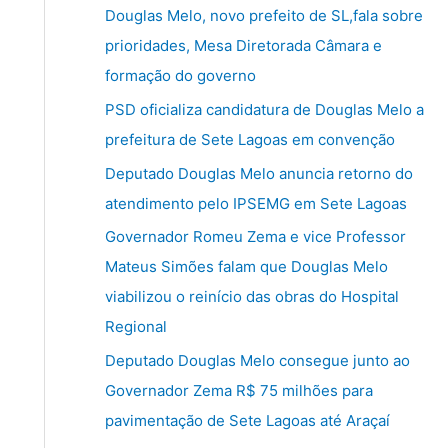
u
Douglas Melo, novo prefeito de SL,fala sobre
i
prioridades, Mesa Diretorada Câmara e
s
formação do governo
a
PSD oficializa candidatura de Douglas Melo a
r
prefeitura de Sete Lagoas em convenção
p
Deputado Douglas Melo anuncia retorno do
o
atendimento pelo IPSEMG em Sete Lagoas
r
Governador Romeu Zema e vice Professor
:
Mateus Simões falam que Douglas Melo
viabilizou o reinício das obras do Hospital
Regional
Deputado Douglas Melo consegue junto ao
Governador Zema R$ 75 milhões para
pavimentação de Sete Lagoas até Araçaí