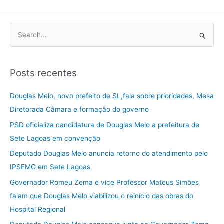
P
e
s
Posts recentes
q
u
Douglas Melo, novo prefeito de SL,fala sobre prioridades, Mesa
i
Diretorada Câmara e formação do governo
s
PSD oficializa candidatura de Douglas Melo a prefeitura de
a
Sete Lagoas em convenção
r
Deputado Douglas Melo anuncia retorno do atendimento pelo
p
IPSEMG em Sete Lagoas
o
Governador Romeu Zema e vice Professor Mateus Simões
r
falam que Douglas Melo viabilizou o reinício das obras do
:
Hospital Regional