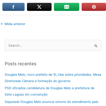
←
Mídia anterior
P
e
s
Posts recentes
q
u
Douglas Melo, novo prefeito de SL,fala sobre prioridades, Mesa
i
Diretorada Câmara e formação do governo
s
PSD oficializa candidatura de Douglas Melo a prefeitura de
a
Sete Lagoas em convenção
r
Deputado Douglas Melo anuncia retorno do atendimento pelo
p