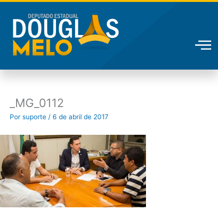
Ir
para
o
conteúdo
_MG_0112
Por
suporte
/
6 de abril de 2017