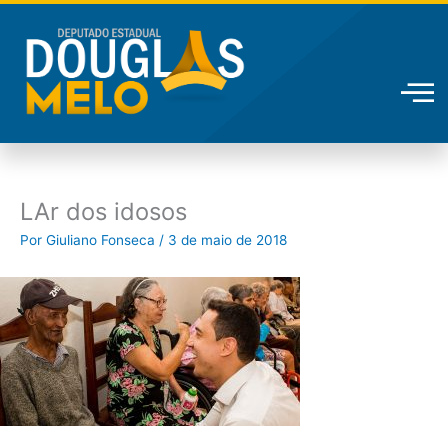
Ir
para
o
conteúdo
LAr dos idosos
Por
Giuliano Fonseca
/
3 de maio de 2018