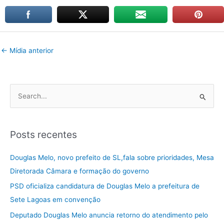
←
Mídia anterior
P
e
s
Posts recentes
q
u
Douglas Melo, novo prefeito de SL,fala sobre prioridades, Mesa
i
Diretorada Câmara e formação do governo
s
PSD oficializa candidatura de Douglas Melo a prefeitura de
a
Sete Lagoas em convenção
r
Deputado Douglas Melo anuncia retorno do atendimento pelo
p