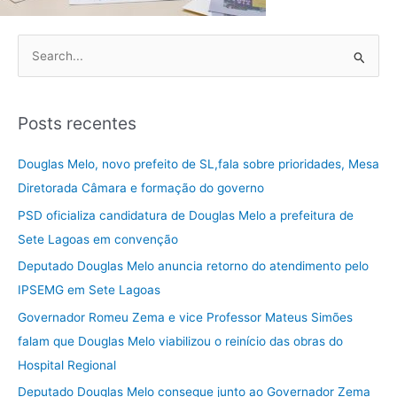
P
e
s
Posts recentes
q
u
Douglas Melo, novo prefeito de SL,fala sobre prioridades, Mesa
i
Diretorada Câmara e formação do governo
s
PSD oficializa candidatura de Douglas Melo a prefeitura de
a
Sete Lagoas em convenção
r
Deputado Douglas Melo anuncia retorno do atendimento pelo
p
IPSEMG em Sete Lagoas
o
Governador Romeu Zema e vice Professor Mateus Simões
r
falam que Douglas Melo viabilizou o reinício das obras do
:
Hospital Regional
Deputado Douglas Melo consegue junto ao Governador Zema