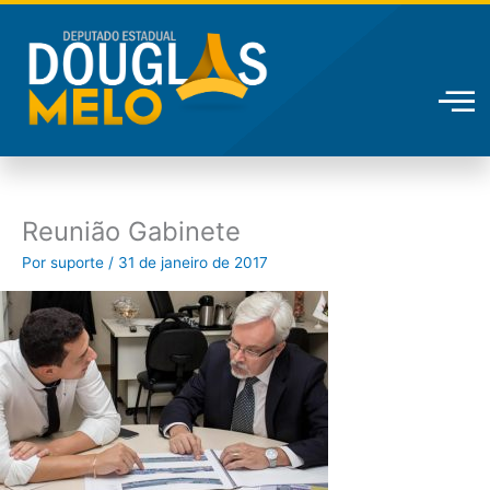
Ir
para
o
conteúdo
Reunião Gabinete
Por
suporte
/
31 de janeiro de 2017