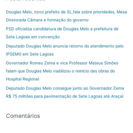
q
u
Douglas Melo, novo prefeito de SL,fala sobre prioridades, Mesa
i
Diretorada Câmara e formação do governo
s
PSD oficializa candidatura de Douglas Melo a prefeitura de
a
Sete Lagoas em convenção
r
Deputado Douglas Melo anuncia retorno do atendimento pelo
p
IPSEMG em Sete Lagoas
o
Governador Romeu Zema e vice Professor Mateus Simões
r
falam que Douglas Melo viabilizou o reinício das obras do
:
Hospital Regional
Deputado Douglas Melo consegue junto ao Governador Zema
R$ 75 milhões para pavimentação de Sete Lagoas até Araçaí
Comentários