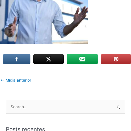
←
Mídia anterior
P
e
s
Posts recentes