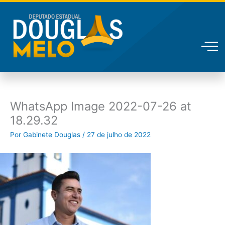
Ir
para
o
conteúdo
WhatsApp Image 2022-07-26 at
18.29.32
Por
Gabinete Douglas
/
27 de julho de 2022