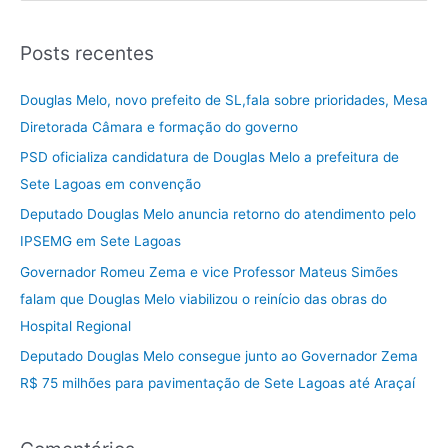
e
s
Posts recentes
q
u
Douglas Melo, novo prefeito de SL,fala sobre prioridades, Mesa
i
Diretorada Câmara e formação do governo
s
PSD oficializa candidatura de Douglas Melo a prefeitura de
a
Sete Lagoas em convenção
r
Deputado Douglas Melo anuncia retorno do atendimento pelo
p
IPSEMG em Sete Lagoas
o
Governador Romeu Zema e vice Professor Mateus Simões
r
falam que Douglas Melo viabilizou o reinício das obras do
:
Hospital Regional
Deputado Douglas Melo consegue junto ao Governador Zema
R$ 75 milhões para pavimentação de Sete Lagoas até Araçaí