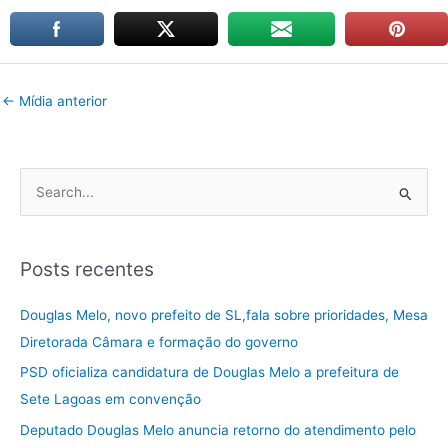
←
Mídia anterior
P
e
s
Posts recentes
q
u
Douglas Melo, novo prefeito de SL,fala sobre prioridades, Mesa
i
Diretorada Câmara e formação do governo
s
PSD oficializa candidatura de Douglas Melo a prefeitura de
a
Sete Lagoas em convenção
r
Deputado Douglas Melo anuncia retorno do atendimento pelo
p