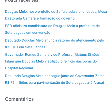
q
u
Douglas Melo, novo prefeito de SL,fala sobre prioridades, Mesa
i
Diretorada Câmara e formação do governo
s
PSD oficializa candidatura de Douglas Melo a prefeitura de
a
Sete Lagoas em convenção
r
Deputado Douglas Melo anuncia retorno do atendimento pelo
p
IPSEMG em Sete Lagoas
o
Governador Romeu Zema e vice Professor Mateus Simões
r
falam que Douglas Melo viabilizou o reinício das obras do
:
Hospital Regional
Deputado Douglas Melo consegue junto ao Governador Zema
R$ 75 milhões para pavimentação de Sete Lagoas até Araçaí
Comentários