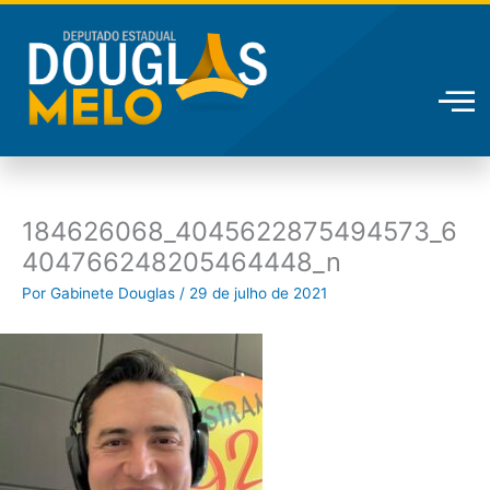
Ir
para
o
conteúdo
184626068_4045622875494573_6
404766248205464448_n
Por
Gabinete Douglas
/
29 de julho de 2021