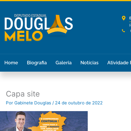
Ir
para
o
conteúdo
R
Home
Biografia
Galeria
Notícias
Atividade
Capa site
Por
Gabinete Douglas
/
24 de outubro de 2022