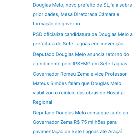
u
Douglas Melo, novo prefeito de SL,fala sobre
i
prioridades, Mesa Diretorada Câmara e
s
formação do governo
a
PSD oficializa candidatura de Douglas Melo a
r
prefeitura de Sete Lagoas em convenção
p
Deputado Douglas Melo anuncia retorno do
o
atendimento pelo IPSEMG em Sete Lagoas
r
Governador Romeu Zema e vice Professor
:
Mateus Simões falam que Douglas Melo
viabilizou o reinício das obras do Hospital
Regional
Deputado Douglas Melo consegue junto ao
Governador Zema R$ 75 milhões para
pavimentação de Sete Lagoas até Araçaí