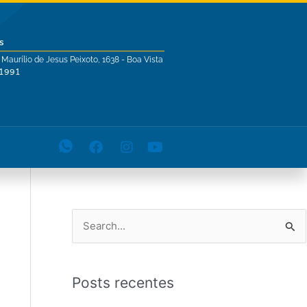
s
 Maurílio de Jesus Peixoto, 1638 - Boa Vista
-1991
P
e
s
Posts recentes
q