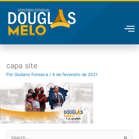
Ir
para
o
conteúdo
capa site
Por
Giuliano Fonseca
/
4 de fevereiro de 2021
P