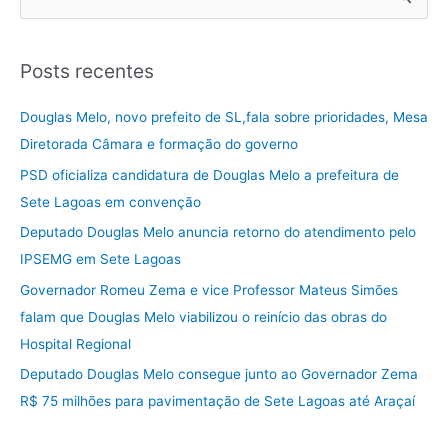
e
s
Posts recentes
q
u
Douglas Melo, novo prefeito de SL,fala sobre prioridades, Mesa
i
Diretorada Câmara e formação do governo
s
PSD oficializa candidatura de Douglas Melo a prefeitura de
a
Sete Lagoas em convenção
r
Deputado Douglas Melo anuncia retorno do atendimento pelo
p
IPSEMG em Sete Lagoas
o
Governador Romeu Zema e vice Professor Mateus Simões
r
falam que Douglas Melo viabilizou o reinício das obras do
:
Hospital Regional
Deputado Douglas Melo consegue junto ao Governador Zema
R$ 75 milhões para pavimentação de Sete Lagoas até Araçaí