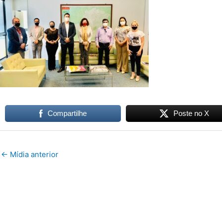
Compartilhe
Poste no X
←
Mídia anterior