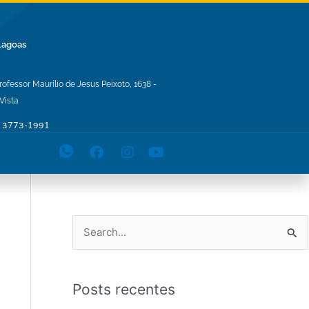
Lagoas
Professor Maurílio de Jesus Peixoto, 1638 -
Vista
) 3773-1991
P
e
s
Posts recentes
q