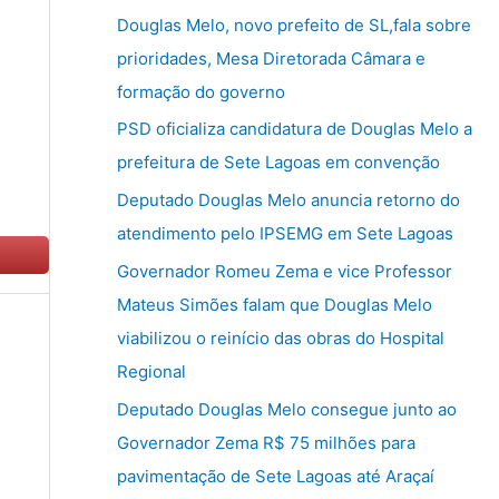
u
Douglas Melo, novo prefeito de SL,fala sobre
i
prioridades, Mesa Diretorada Câmara e
s
formação do governo
a
PSD oficializa candidatura de Douglas Melo a
r
prefeitura de Sete Lagoas em convenção
p
Deputado Douglas Melo anuncia retorno do
o
atendimento pelo IPSEMG em Sete Lagoas
r
Governador Romeu Zema e vice Professor
:
Mateus Simões falam que Douglas Melo
viabilizou o reinício das obras do Hospital
Regional
Deputado Douglas Melo consegue junto ao
Governador Zema R$ 75 milhões para
pavimentação de Sete Lagoas até Araçaí