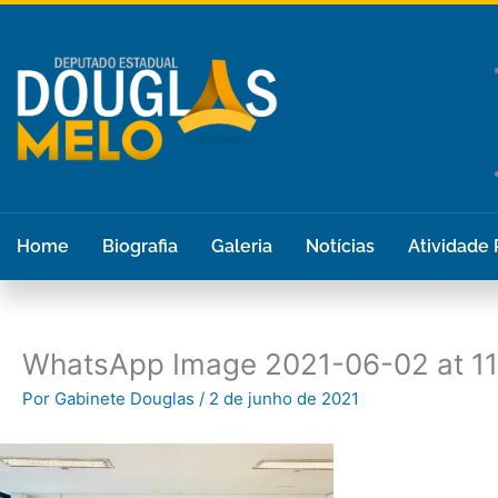
Ir
para
o
conteúdo
Home
Biografia
Galeria
Notícias
Atividade
WhatsApp Image 2021-06-02 at 11
Por
Gabinete Douglas
/
2 de junho de 2021