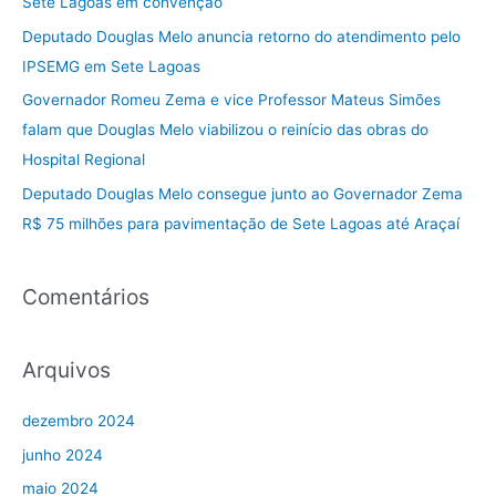
Sete Lagoas em convenção
r
Deputado Douglas Melo anuncia retorno do atendimento pelo
p
IPSEMG em Sete Lagoas
o
Governador Romeu Zema e vice Professor Mateus Simões
r
falam que Douglas Melo viabilizou o reinício das obras do
:
Hospital Regional
Deputado Douglas Melo consegue junto ao Governador Zema
R$ 75 milhões para pavimentação de Sete Lagoas até Araçaí
Comentários
Arquivos
dezembro 2024
junho 2024
maio 2024