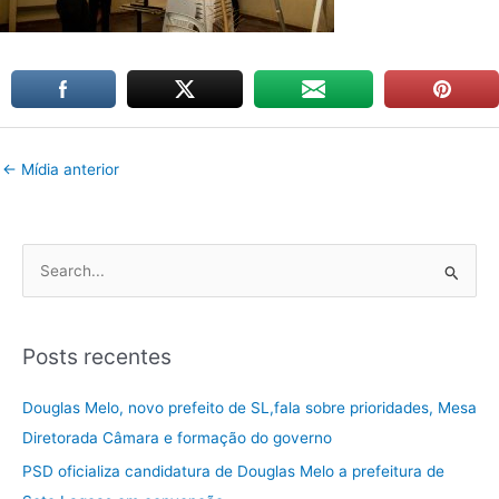
←
Mídia anterior
P
e
s
Posts recentes
q
u
Douglas Melo, novo prefeito de SL,fala sobre prioridades, Mesa
i
Diretorada Câmara e formação do governo
s
PSD oficializa candidatura de Douglas Melo a prefeitura de
a