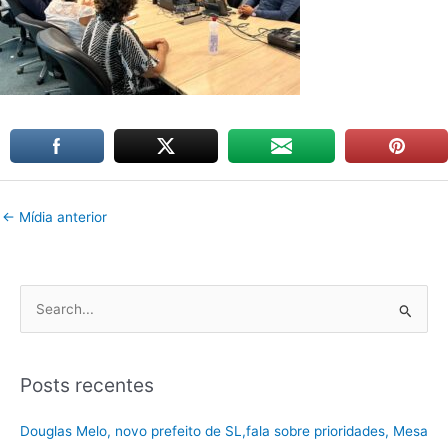
←
Mídia anterior
P
e
s
Posts recentes
q
u
Douglas Melo, novo prefeito de SL,fala sobre prioridades, Mesa