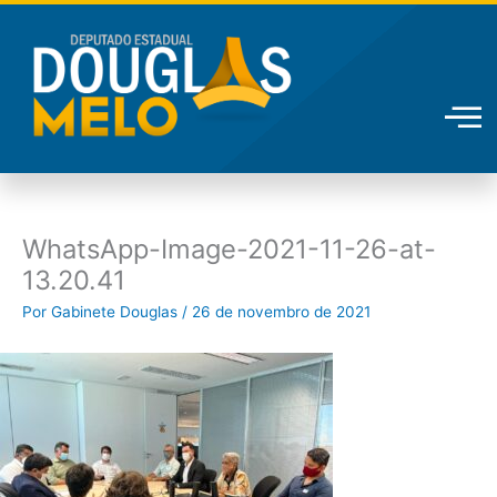
Ir
para
o
conteúdo
WhatsApp-Image-2021-11-26-at-
13.20.41
Por
Gabinete Douglas
/
26 de novembro de 2021