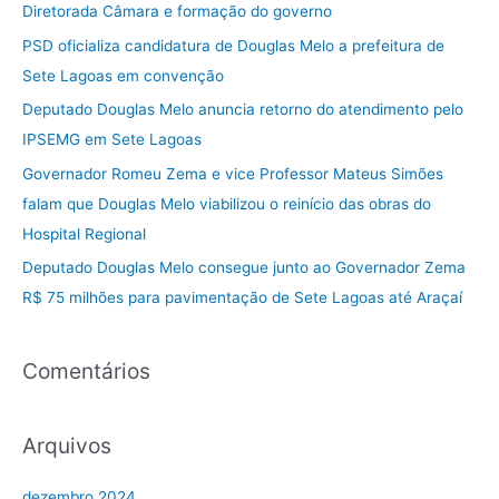
i
Diretorada Câmara e formação do governo
s
PSD oficializa candidatura de Douglas Melo a prefeitura de
a
Sete Lagoas em convenção
r
Deputado Douglas Melo anuncia retorno do atendimento pelo
p
IPSEMG em Sete Lagoas
o
Governador Romeu Zema e vice Professor Mateus Simões
r
falam que Douglas Melo viabilizou o reinício das obras do
:
Hospital Regional
Deputado Douglas Melo consegue junto ao Governador Zema
R$ 75 milhões para pavimentação de Sete Lagoas até Araçaí
Comentários
Arquivos
dezembro 2024