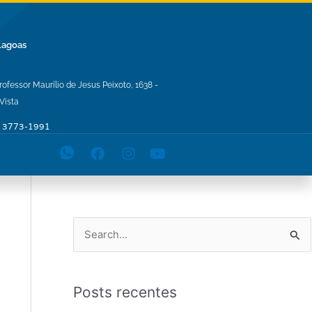
Lagoas
Professor Maurílio de Jesus Peixoto, 1638 -
Vista
) 3773-1991
P
e
s
Posts recentes
q