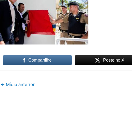
Compartilhe
Poste no X
←
Mídia anterior